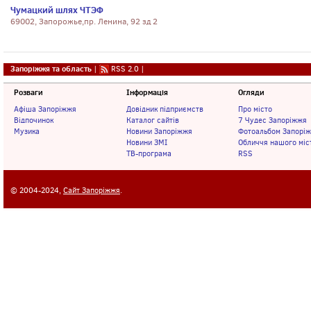
Чумацкий шлях ЧТЭФ
69002, Запорожье,пр. Ленина, 92 зд 2
Запоріжжя та область
|
RSS 2.0
|
Розваги
Інформація
Огляди
Афіша Запоріжжя
Довідник підприємств
Про місто
Відпочинок
Каталог сайтів
7 Чудес Запоріжжя
Музика
Новини Запоріжжя
Фотоальбом Запорі
Новини ЗМІ
Обличчя нашого міс
ТВ-програма
RSS
© 2004-2024,
Сайт Запоріжжя
.