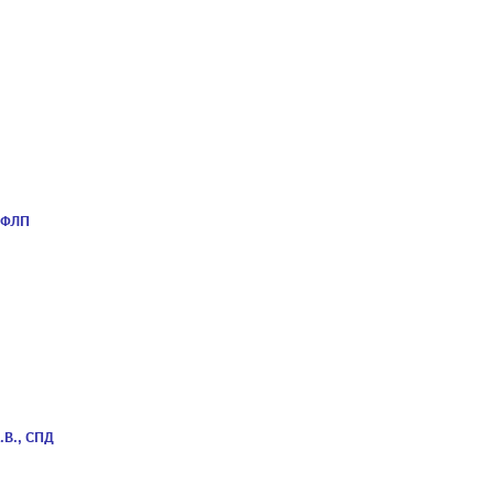
 ФЛП
.В., СПД