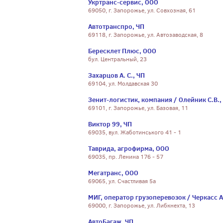
Укртранс-сервис, ООО
69050, г. Запорожье, ул. Совхозная, 61
Автотранспро, ЧП
69118, г. Запорожье, ул. Автозаводская, 8
Бересклет Плюс, ООО
бул. Центральный, 23
Захарцов А. С., ЧП
69104, ул. Молдавская 30
Зенит-логистик, компания / Олейник С.В.,
69101, г. Запорожье, ул. Базовая, 11
Виктор 99, ЧП
69035, вул. Жаботинського 41 - 1
Таврида, агрофирма, ООО
69035, пр. Ленина 176 - 57
Мегатранс, ООО
69065, ул. Счастливая 5а
МИГ, оператор грузоперевозок / Черкасс А
69000, г. Запорожье, ул. Либкнехта, 13
АвтоБагаж, ЧП