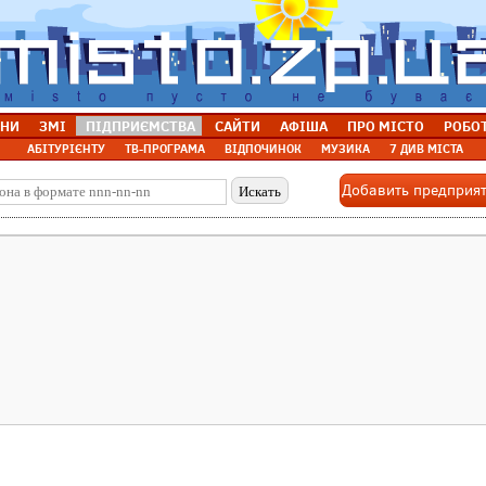
НИ
ЗМІ
ПІДПРИЄМСТВА
САЙТИ
АФІША
ПРО МІСТО
РОБО
АБІТУРІЄНТУ
ТВ-ПРОГРАМА
ВІДПОЧИНОК
МУЗИКА
7 ДИВ МІСТА
Добавить предприя