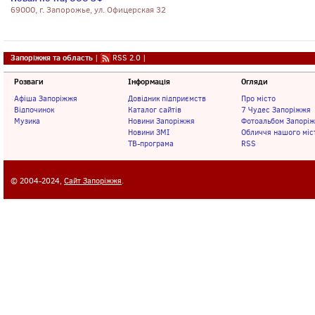
69000, г. Запорожье, ул. Офицерская 32
Запоріжжя та область
|
RSS 2.0
|
Розваги
Інформація
Огляди
Афіша Запоріжжя
Довідник підприємств
Про місто
Відпочинок
Каталог сайтів
7 Чудес Запоріжжя
Музика
Новини Запоріжжя
Фотоальбом Запорі
Новини ЗМІ
Обличчя нашого міс
ТВ-програма
RSS
© 2004-2024,
Сайт Запоріжжя
.