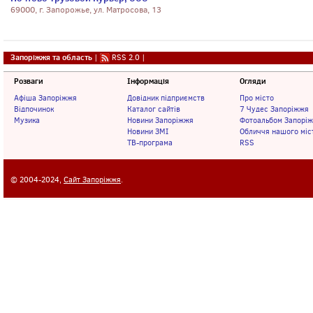
69000, г. Запорожье, ул. Матросова, 13
Запоріжжя та область
|
RSS 2.0
|
Розваги
Інформація
Огляди
Афіша Запоріжжя
Довідник підприємств
Про місто
Відпочинок
Каталог сайтів
7 Чудес Запоріжжя
Музика
Новини Запоріжжя
Фотоальбом Запорі
Новини ЗМІ
Обличчя нашого міс
ТВ-програма
RSS
© 2004-2024,
Сайт Запоріжжя
.