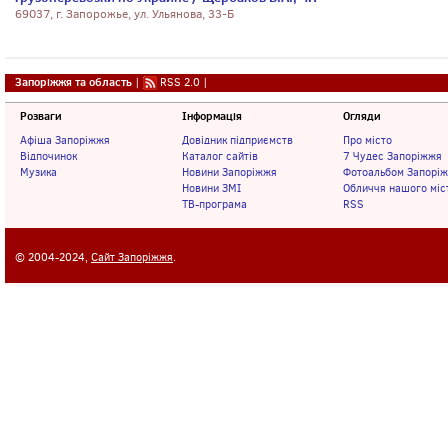
69037, г. Запорожье, ул. Ульянова, 33-Б
Запоріжжя та область
|
RSS 2.0
|
Розваги
Інформація
Огляди
Афіша Запоріжжя
Довідник підприємств
Про місто
Відпочинок
Каталог сайтів
7 Чудес Запоріжжя
Музика
Новини Запоріжжя
Фотоальбом Запорі
Новини ЗМІ
Обличчя нашого міс
ТВ-програма
RSS
© 2004-2024,
Сайт Запоріжжя
.