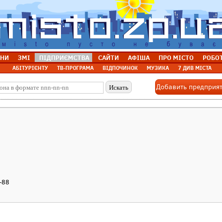
НИ
ЗМІ
ПІДПРИЄМСТВА
САЙТИ
АФІША
ПРО МІСТО
РОБО
АБІТУРІЄНТУ
ТВ-ПРОГРАМА
ВІДПОЧИНОК
МУЗИКА
7 ДИВ МІСТА
Добавить предприя
-88