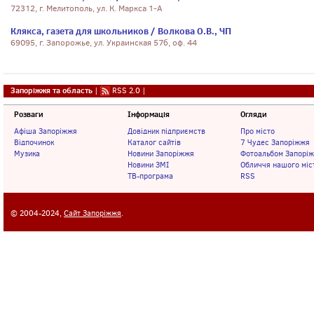
72312, г. Мелитополь, ул. К. Маркса 1-А
Клякса, газета для школьников / Волкова О.В., ЧП
69095, г. Запорожье, ул. Украинская 57б, оф. 44
Запоріжжя та область
|
RSS 2.0
|
Розваги
Інформація
Огляди
Афіша Запоріжжя
Довідник підприємств
Про місто
Відпочинок
Каталог сайтів
7 Чудес Запоріжжя
Музика
Новини Запоріжжя
Фотоальбом Запорі
Новини ЗМІ
Обличчя нашого міс
ТВ-програма
RSS
© 2004-2024,
Сайт Запоріжжя
.