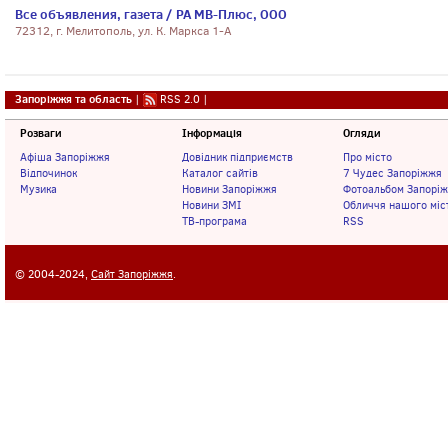
Все объявления, газета / РА МВ-Плюс, ООО
72312, г. Мелитополь, ул. К. Маркса 1-А
Запоріжжя та область
|
RSS 2.0
|
Розваги
Інформація
Огляди
Афіша Запоріжжя
Довідник підприємств
Про місто
Відпочинок
Каталог сайтів
7 Чудес Запоріжжя
Музика
Новини Запоріжжя
Фотоальбом Запорі
Новини ЗМІ
Обличчя нашого міс
ТВ-програма
RSS
© 2004-2024,
Сайт Запоріжжя
.