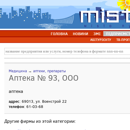
ГОЛОВНА
НОВИНИ
ЗМІ
ПІДПРИЄМС
АБІТУРІЄНТУ
ТВ-ПРОГ
Медицина
→
аптеки, препараты
Аптека № 93, ООО
аптека
адрес
: 69013, ул. Военстрой 22
телефон
: 61-03-68
Другие фирмы из этой категории: