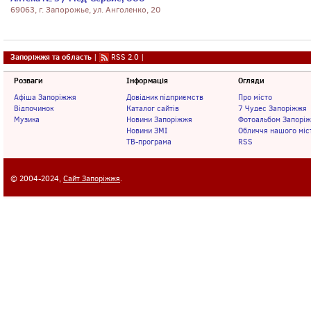
69063, г. Запорожье, ул. Анголенко, 20
Запоріжжя та область
|
RSS 2.0
|
Розваги
Інформація
Огляди
Афіша Запоріжжя
Довідник підприємств
Про місто
Відпочинок
Каталог сайтів
7 Чудес Запоріжжя
Музика
Новини Запоріжжя
Фотоальбом Запорі
Новини ЗМІ
Обличчя нашого міс
ТВ-програма
RSS
© 2004-2024,
Сайт Запоріжжя
.