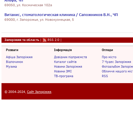
Альфа, ЧП
69050, ул. Космическая 102а
Витанис, стоматологическая клиника / Сапожников В.Н., ЧП
69000, г. Запорожье, ул. Новокузнецкая, 5
Запоріжжя та область
|
RSS 2.0
|
Розваги
Інформація
Огляди
Афіша Запоріжжя
Довідник підприємств
Про місто
Відпочинок
Каталог сайтів
7 Чудес Запоріжжя
Музика
Новини Запоріжжя
Фотоальбом Запорі
Новини ЗМІ
Обличчя нашого міс
ТВ-програма
RSS
© 2004-2024,
Сайт Запоріжжя
.