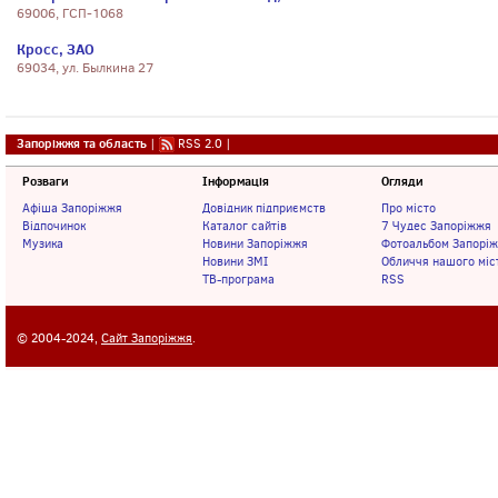
69006, ГСП-1068
Кросс, ЗАО
69034, ул. Былкина 27
Запоріжжя та область
|
RSS 2.0
|
Розваги
Інформація
Огляди
Афіша Запоріжжя
Довідник підприємств
Про місто
Відпочинок
Каталог сайтів
7 Чудес Запоріжжя
Музика
Новини Запоріжжя
Фотоальбом Запорі
Новини ЗМІ
Обличчя нашого міс
ТВ-програма
RSS
© 2004-2024,
Сайт Запоріжжя
.