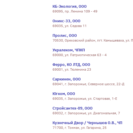
КБ-Экология, ООО
69095, пр. Ленина 109 - 49
Оникс-33, ООО
69035, ул. Седова 11
Пролис, ООО
70530, Ореховский район, пгт. Камышеваха, ул. П
Укралеком, ЧПКП
69000, ул. Патриотическая 63 - 4
Ферро, КО ЛТД, ООО
69001, ул. Тюленина 23
Саркинен, ООО
69041, г. Запорожье, Северное шоссе, 22-Д
Югком, ООО
69035, г. Запорожье, ул. Стартовая, 1-Е
Стройсантех-09, ООО
69032, г. Запорожье, ул. Диагональная, 7
Кузнечный Двор / Чернышов О.В., ЧП
71700, г. Токмак, ул. Гагарина, 25