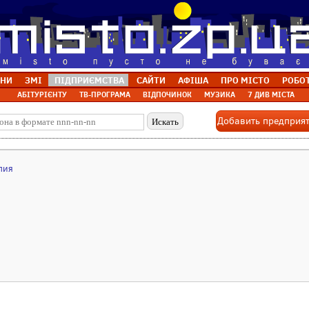
НИ
ЗМІ
ПІДПРИЄМСТВА
САЙТИ
АФІША
ПРО МІСТО
РОБО
АБІТУРІЄНТУ
ТВ-ПРОГРАМА
ВІДПОЧИНОК
МУЗИКА
7 ДИВ МІСТА
Добавить предприя
лия