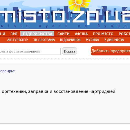
НИ
ЗМІ
ПІДПРИЄМСТВА
САЙТИ
АФІША
ПРО МІСТО
РОБО
АБІТУРІЄНТУ
ТВ-ПРОГРАМА
ВІДПОЧИНОК
МУЗИКА
7 ДИВ МІСТА
Добавить предприя
торсырье
 оргтехники, заправка и восстановление картриджей