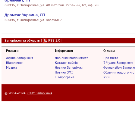
Орнамент, ЧП
69035, г. Запорожье, ул. 40 Лет Сов. Украины, 62, оф. 78
Дромеас Украина, СП
69095, г. Запорожье, ул. Казачья 7
Запоріжжя та область
|
RSS 2.0
|
Розваги
Інформація
Огляди
Афіша Запоріжжя
Довідник підприємств
Про місто
Відпочинок
Каталог сайтів
7 Чудес Запоріжжя
Музика
Новини Запоріжжя
Фотоальбом Запорі
Новини ЗМІ
Обличчя нашого міс
ТВ-програма
RSS
© 2004-2024,
Сайт Запоріжжя
.