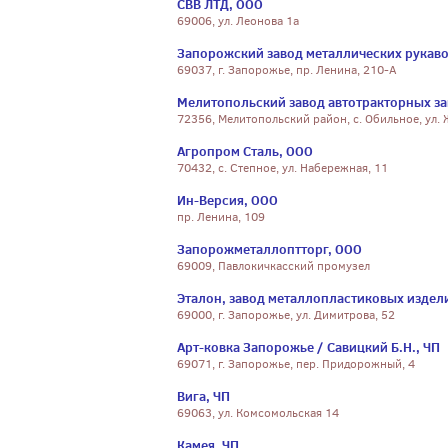
СВВ ЛТД, ООО
69006, ул. Леонова 1а
Запорожский завод металлических рукаво
69037, г. Запорожье, пр. Ленина, 210-А
Мелитопольский завод автотракторных за
72356, Мелитопольский район, с. Обильное, ул.
Агропром Сталь, ООО
70432, с. Степное, ул. Набережная, 11
Ин-Версия, ООО
пр. Ленина, 109
Запорожметаллоптторг, ООО
69009, Павлокичкасский промузел
Эталон, завод металлопластиковых издел
69000, г. Запорожье, ул. Димитрова, 52
Арт-ковка Запорожье / Савицкий Б.Н., ЧП
69071, г. Запорожье, пер. Придорожный, 4
Вига, ЧП
69063, ул. Комсомольская 14
Камея, ЧП