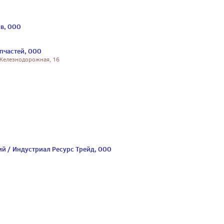
в, ООО
пчастей, ООО
 Железнодорожная, 16
ий / Индустриал Ресурс Трейд, ООО