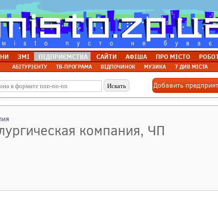
НИ
ЗМІ
ПІДПРИЄМСТВА
САЙТИ
АФІША
ПРО МІСТО
РОБО
АБІТУРІЄНТУ
ТВ-ПРОГРАМА
ВІДПОЧИНОК
МУЗИКА
7 ДИВ МІСТА
Добавить предприя
лия
лургическая компания, ЧП