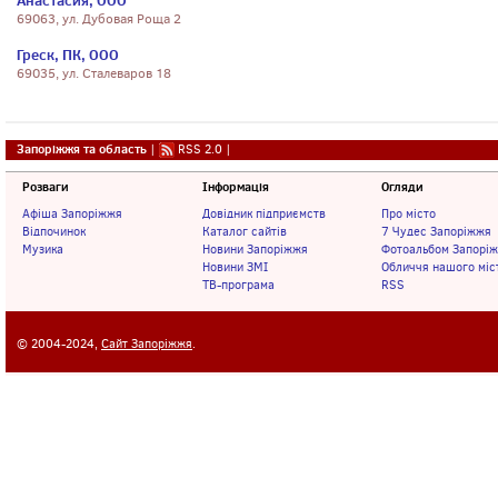
Анастасия, ООО
69063, ул. Дубовая Роща 2
Греск, ПК, ООО
69035, ул. Сталеваров 18
Запоріжжя та область
|
RSS 2.0
|
Розваги
Інформація
Огляди
Афіша Запоріжжя
Довідник підприємств
Про місто
Відпочинок
Каталог сайтів
7 Чудес Запоріжжя
Музика
Новини Запоріжжя
Фотоальбом Запорі
Новини ЗМІ
Обличчя нашого міс
ТВ-програма
RSS
© 2004-2024,
Сайт Запоріжжя
.