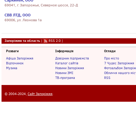
Саркинен, ООО
69041, г. Запорожье, Северное шоссе, 22-Д
СВВ ЛТД, ООО
69006, ул. Леонова 1а
Запоріжжя та область
|
RSS 2.0
|
Розваги
Інформація
Огляди
Афіша Запоріжжя
Довідник підприємств
Про місто
Відпочинок
Каталог сайтів
7 Чудес Запоріжжя
Музика
Новини Запоріжжя
Фотоальбом Запорі
Новини ЗМІ
Обличчя нашого міс
ТВ-програма
RSS
© 2004-2024,
Сайт Запоріжжя
.