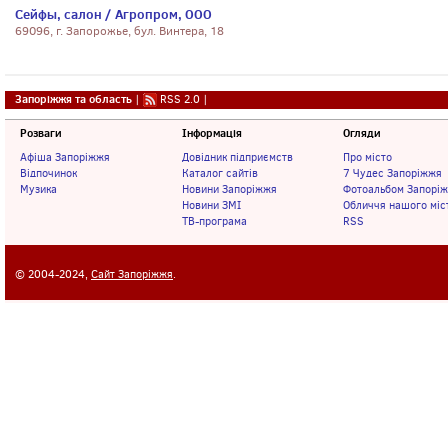
Сейфы, салон / Агропром, ООО
69096, г. Запорожье, бул. Винтера, 18
Запоріжжя та область
|
RSS 2.0
|
Розваги
Інформація
Огляди
Афіша Запоріжжя
Довідник підприємств
Про місто
Відпочинок
Каталог сайтів
7 Чудес Запоріжжя
Музика
Новини Запоріжжя
Фотоальбом Запорі
Новини ЗМІ
Обличчя нашого міс
ТВ-програма
RSS
© 2004-2024,
Сайт Запоріжжя
.