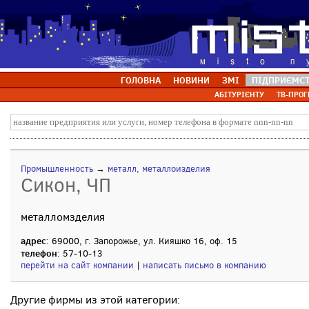
ГОЛОВНА
НОВИНИ
ЗМІ
ПІДПРИЄМС
АБІТУРІЄНТУ
ТВ-ПРОГ
Промышленность
→
металл, металлоизделия
Сикон, ЧП
металломзделия
адрес
: 69000, г. Запорожье, ул. Кияшко 16, оф. 15
телефон
: 57-10-13
перейти на сайт компании
|
написать письмо в компанию
Другие фирмы из этой категории: