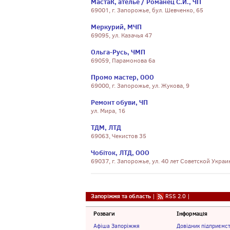
МастаК, ателье / Романец С.И., ЧП
69001, г. Запорожье, бул. Шевченко, 65
Меркурий, МЧП
69095, ул. Казачья 47
Ольга-Русь, ЧМП
69059, Парамонова 6а
Промо мастер, ООО
69000, г. Запорожье, ул. Жукова, 9
Ремонт обуви, ЧП
ул. Мира, 16
ТДМ, ЛТД
69063, Чекистов 35
Чобіток, ЛТД, ООО
69037, г. Запорожье, ул. 40 лет Советской Укра
Запоріжжя та область
|
RSS 2.0
|
Розваги
Інформація
Афіша Запоріжжя
Довідник підприємс