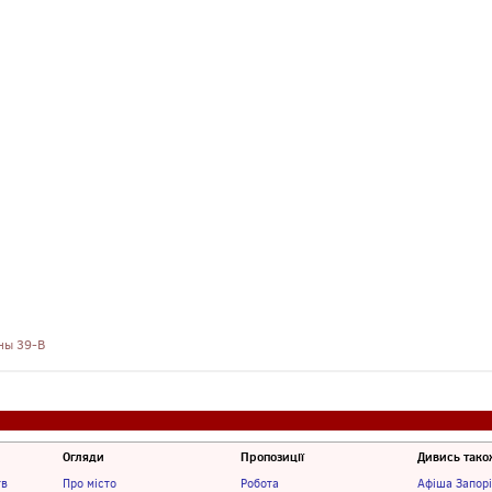
ины 39-В
Огляди
Пропозиції
Дивись тако
тв
Про місто
Робота
Афіша Запор