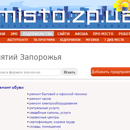
НИ
ЗМІ
ПІДПРИЄМСТВА
САЙТИ
АФІША
ПРО МІСТО
РОБО
АБІТУРІЄНТУ
ТВ-ПРОГРАМА
ВІДПОЧИНОК
МУЗИКА
7 ДИВ МІСТА
иятий Запорожья
Добавить предприя
емонт обуви
•
ремонт бытовой и офисной техники
•
ремонт часов
•
ремонт электрооборудования
•
ритуальные услуги
•
свадебные салоны, услуги
•
сервисные центры
•
сертификация, охрана труда
•
склады, помещения