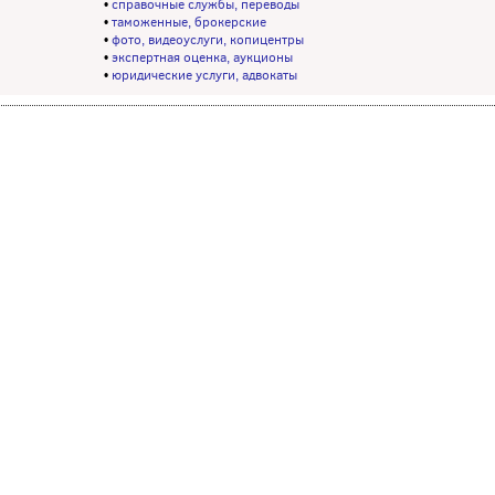
•
справочные службы, переводы
•
таможенные, брокерские
•
фото, видеоуслуги, копицентры
•
экспертная оценка, аукционы
•
юридические услуги, адвокаты