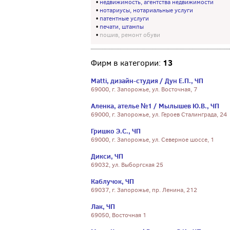
•
недвижимость, агентства недвижимости
•
нотариусы, нотариальные услуги
•
патентные услуги
•
печати, штампы
•
пошив, ремонт обуви
13
Фирм в категории:
Matti, дизайн-студия / Дун Е.П., ЧП
69000, г. Запорожье, ул. Восточная, 7
Аленка, ателье №1 / Мылышев Ю.В., ЧП
69000, г. Запорожье, ул. Героев Сталинграда, 24
Гришко Э.С., ЧП
69000, г. Запорожье, ул. Северное шоссе, 1
Дикси, ЧП
69032, ул. Выборгская 25
Каблучок, ЧП
69037, г. Запорожье, пр. Ленина, 212
Лак, ЧП
69050, Восточная 1