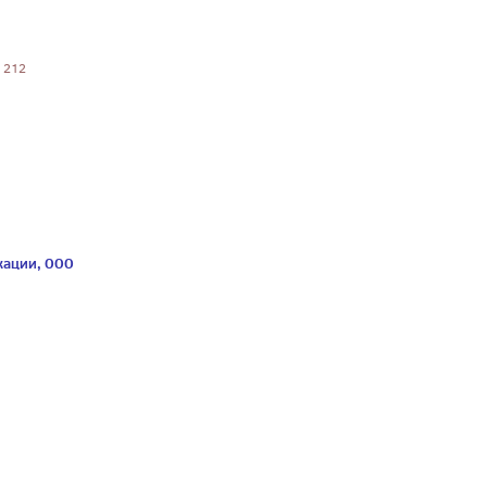
. 212
кации, ООО