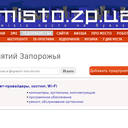
НИ
ЗМІ
ПІДПРИЄМСТВА
САЙТИ
АФІША
ПРО МІСТО
РОБО
АБІТУРІЄНТУ
ТВ-ПРОГРАМА
ВІДПОЧИНОК
МУЗИКА
7 ДИВ МІСТА
иятий Запорожья
Добавить предприя
ет-провайдеры, хостинг, Wi-Fi
•
компьютеры, оргтехника, комплектующие
•
программное обеспечение
•
ремонт, обслуживание оргтехники