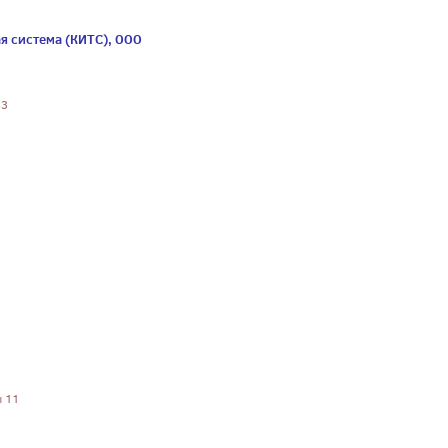
 система (КИТС), ООО
53
ы 11