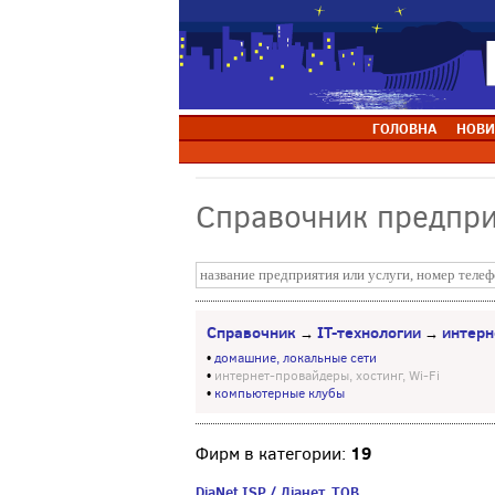
ГОЛОВНА
НОВИ
Справочник предпр
Справочник
IT-технологии
интерн
→
→
•
домашние, локальные сети
•
интернет-провайдеры, хостинг, Wi-Fi
•
компьютерные клубы
19
Фирм в категории:
DiaNet ISP / Діанет, ТОВ