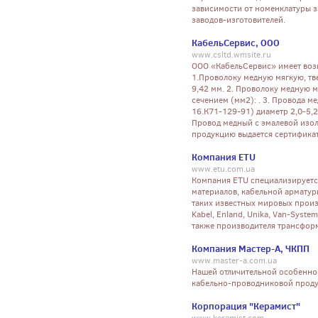
зависимости от номенклатуры з
заводов-изготовителей.
КабельСервис, ООО
www.csltd.wmsite.ru
ООО «КабельСервис» имеет воз
1.Проволоку медную мягкую, тв
9,42 мм. 2. Проволоку медную 
сечением (мм2): . 3. Провода м
16.К71-129-91) диаметр 2,0-5,2
Провод медный с эмалевой изол
продукцию выдается сертификат
Компания ETU
www.etu.com.ua
Компания ETU специализируетс
материалов, кабельной армату
таких известных мировых произво
Kabel, Enland, Unika, Van-System,
также производителя трансформ
Компания Мастер-А, ЧКПП
www.master-a.com.ua
Нашей отличительной особенно
кабельно-проводниковой продук
Корпорация "Керамист"