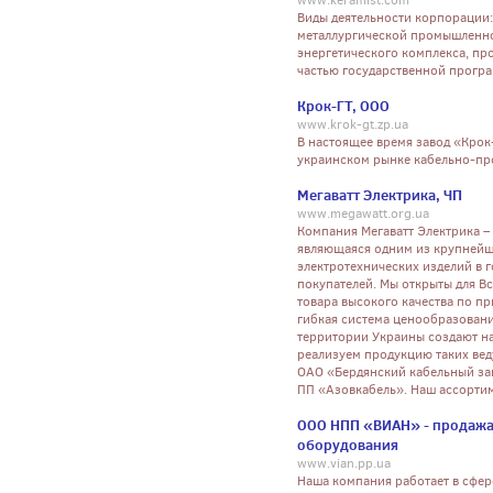
www.keramist.com
Виды деятельности корпорации: 
металлургической промышленно
энергетического комплекса, пр
частью государственной прогр
Крок-ГТ, ООО
www.krok-gt.zp.ua
В настоящее время завод «Крок
украинском рынке кабельно-пр
Мегаватт Электрика, ЧП
www.megawatt.org.ua
Компания Мегаватт Электрика –
являющаяся одним из крупнейш
электротехнических изделий в 
покупателей. Мы открыты для Вс
товара высокого качества по п
гибкая система ценообразовани
территории Украины создают н
реализуем продукцию таких ве
ОАО «Бердянский кабельный за
ПП «Азовкабель». Наш ассортим
ООО НПП «ВИАН» - продажа
оборудования
www.vian.pp.ua
Наша компания работает в сфер