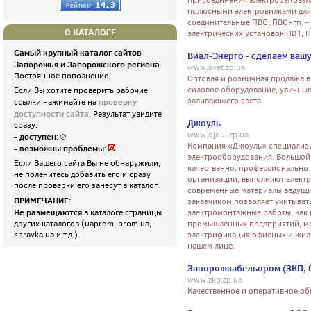
присоединения электробытовых
полюсными электровилками для
соединительные ПВС, ПВСнгп. 
О КАТАЛОГЕ
электрических установок ПВ1, ПВ
Самый крупный каталог сайтов
Виал-Энерго - сделаем вашу
Запорожья и Запорожского региона
.
www.svet.zp.ua
Постоянное пополнение.
Оптовая и розничная продажа в
силовое оборудование, уличны
Если Вы хотите проверить рабочие
заливающего света
проверку
ссылки нажимайте на
доступности сайта
. Результат увидите
Джоуль
сразу:
www.djoul.zp.ua
- доступен
:
Компания «Джоуль» специализи
- возможны проблемы
:
электрооборудования. Большой
Если Вашего сайта Вы не обнаружили,
качественно, профессионально 
не поленитесь добавить его и сразу
организации, выполняют элект
после проверки его занесут в каталог.
современные материалы ведущи
ПРИМЕЧАНИЕ:
заказчиком позволяет учитыват
Не размещаются
в каталоге страницы
электромонтажные работы, как 
других каталогов (uaprom, prom.ua,
промышленных предприятий, мо
spravka.ua и т.д.).
электрификация офисных и жилы
нашем лице.
Запорожкабельпром (ЗКП, 
www.zkp.zp.ua
Качественное и оперативное об