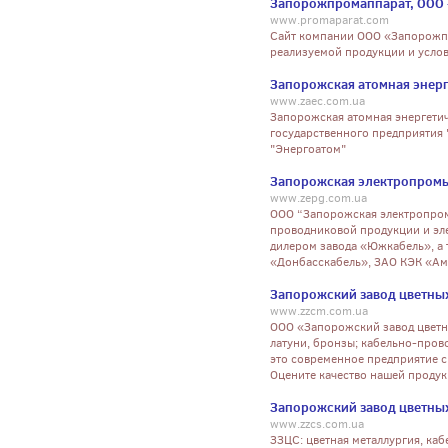
Запорожпромаппарат, ООО 
www.promaparat.com
Сайт компании ООО «Запорожпр
реализуемой продукции и услов
Запорожская атомная энерг
www.zaec.com.ua
Запорожская атомная энергетич
государственного предприятия
"Энергоатом"
Запорожская электропромы
www.zepg.com.ua
ООО “Запорожская электропром
проводниковой продукции и эл
дилером завода «Южкабель», а
«Донбасскабель», ЗАО КЭК «Ам
Запорожский завод цветны
www.zzcm.com.ua
ООО «Запорожский завод цветны
латуни, бронзы; кабельно-про
это современное предприятие 
Оцените качество нашей продук
Запорожский завод цветны
www.zzcs.com.ua
ЗЗЦС: цветная металлургия, к