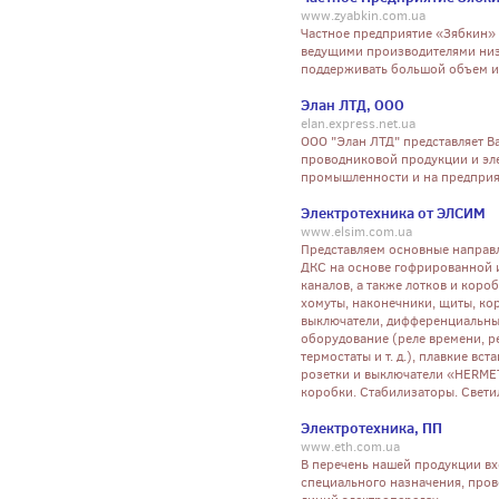
www.zyabkin.com.ua
Частное предприятие «Зябкин» о
ведущими производителями низ
поддерживать большой объем и
Элан ЛТД, ООО
elan.express.net.ua
ООО "Элан ЛТД" представляет Ва
проводниковой продукции и эл
промышленности и на предприя
Электротехника от ЭЛСИМ
www.elsim.com.ua
Представляем основные направ
ДКС на основе гофрированной и
каналов, а также лотков и коро
хомуты, наконечники, щиты, кор
выключатели, дифференциальные
оборудование (реле времени, р
термостаты и т. д.), плавкие в
розетки и выключатели «HERME
коробки. Стабилизаторы. Свети
Электротехника, ПП
www.eth.com.ua
В перечень нашей продукции вх
специального назначения, пров