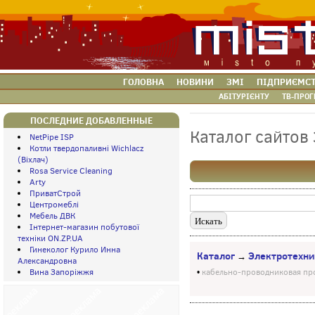
ГОЛОВНА
НОВИНИ
ЗМІ
ПІДПРИЄМС
АБІТУРІЄНТУ
ТВ-ПРОГ
ПОСЛЕДНИЕ ДОБАВЛЕННЫЕ
Каталог сайтов
NetPipe ISP
Котли твердопаливні Wichlacz
(Віхлач)
Rosa Service Cleaning
Arty
ПриватСтрой
Центромеблі
Мебель ДВК
Інтернет-магазин побутової
техніки ON.ZP.UA
Гинеколог Курило Инна
Каталог
Электротехни
→
Александровна
Вина Запоріжжя
•
кабельно-проводниковая пр