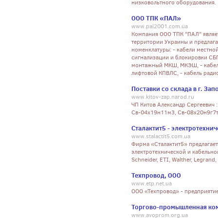
низковольтного оборудования.
ООО ТПК «ПАЛ»
www.pal2001.com.ua
Компания ООО ТПК "ПАЛ" являе
территории Украины и предлаг
номенклатуры: - кабели местно
сигнализации и блокировки СБП
монтажный МКШ, МКЭШ, - кабель
лифтовой КПВЛС, - кабель ради
Поставки со склада в г. За
www.kitov-zap.narod.ru
ЧП Китов Александр Сергеевич :
Св-04х19н11м3, Св-08х20н9г7т
Сталактит5 - электротехни
www.stalactit5.com.ua
Фирма «Сталактит5» предлагает
электротехнической и кабельно
Schneider, ETI, Walther, Legrand, 
Техпровод, ООО
www.etp.net.ua
ООО «Техпровод» - предприяти
Торгово-промышленная ко
www.avoprom.org.ua