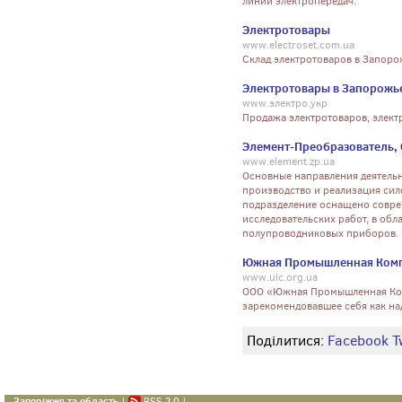
линий электропередач.
Электротовары
www.electroset.com.ua
Склад электротоваров в Запоро
Электротовары в Запорожь
www.электро.укр
Продажа электротоваров, элект
Элемент-Преобразователь,
www.element.zp.ua
Основные направления деятельн
производство и реализация си
подразделение оснащено совре
исследовательских работ, в об
полупроводниковых приборов.
Южная Промышленная Ком
www.uic.org.ua
ООО «Южная Промышленная Ком
зарекомендовавшее себя как над
Поділитися:
Facebook
T
Запоріжжя та область
|
RSS 2.0
|