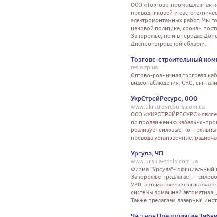
ООО «Торгово-промышленная к
проводниковой и светотехничес
электромонтажных работ. Мы го
ценовой политике, срокам поста
Запорожье, но и в городах Дон
Днепропетровской области.
Торгово-строительный ком
tesla.zp.ua
Оптово-розничная торговля ка
видеонаблюдения, СКС, сигнали
УкрСтройРесурс, ООО
www.ukrstroyresurs.com.ua
ООО «УКРСТРОЙРЕСУРС» являет
по продвижению кабельно-пров
реализует силовые, контрольны
провода установочные, радиоча
Урсула, ЧП
www.ursula-tools.com.ua
Фирма "Урсула"- официальный п
Запорожье предлагает: - силов
УЗО, автоматические выключатели 
системы домашней автоматизаци
Также прелагаем лазерный инст
Частное Предприятие Зябк