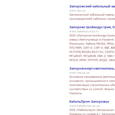
Запорожский кабельный за
www.zkz.ua
Запорожский кабельный завод о
производителей кабельно-пров
Запорожстройиндустрия, О
www.kabelua.ucoz.ru
ООО «Запорожстройиндустрия» 
завод «Автопровод» в Украине,
Реализуем: Кабель МКЭШ, МКШ
ППСРВМ, СИП-4, СИП-5, ВВГ, ВВГ
КСПЗПБ,RG58U,RG213U, СБЗПУ, 
МГШВЭП, МГШВЭВ, КВК-2, КВК-1,
МПОЭ, МПМ, ПРППМ, БПДО, НВЭ
Запорожэнергоавтоматика,
www.zea.zp.ua
Основное направление деятельн
основном, промышленного назна
комплектация строительных об
соответствии со сметой. Фирма
Украины.
КабельПром-Запорожье
www.kabelprom.zp.ua
ООО «Кабельпром-Запорожье» 
Украины со склада в г. Запорожь