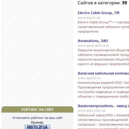
39
Сайтов в категории:
Electro Cable Group, ТМ
www.ecg.in.ua
Electro Cable Group™ — торгов
представляющая кабельно-пров
предприятия.
Азовкабель, ЗАО
www.azovcable.com
Закрытое акционерное обществ
кабельно-проводниковой продукц
закрытое акционерное обществ
одного из ведущих предприятий
Азовская кабельная компан
www.azovcc.ru
Номенклатура изделий ООО "Азо
Производимая предприятием ка
постройке надводных и подвод
объектах с повышенными требо
Азовэлектрокабель - заво
РЕЙТИНГ НА САЙТ
www.aekz.com.ua
Кабельный завод ООО » Азовэле
Установить рейтинг на ваш сайт
отечественных производителей
Пример:
продукции: - Армированные про