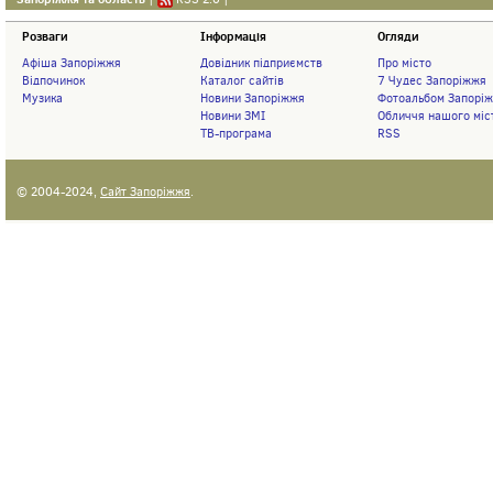
Розваги
Інформація
Огляди
Афіша Запоріжжя
Довідник підприємств
Про місто
Відпочинок
Каталог сайтів
7 Чудес Запоріжжя
Музика
Новини Запоріжжя
Фотоальбом Запорі
Новини ЗМІ
Обличчя нашого міс
ТВ-програма
RSS
© 2004-2024,
Сайт Запоріжжя
.