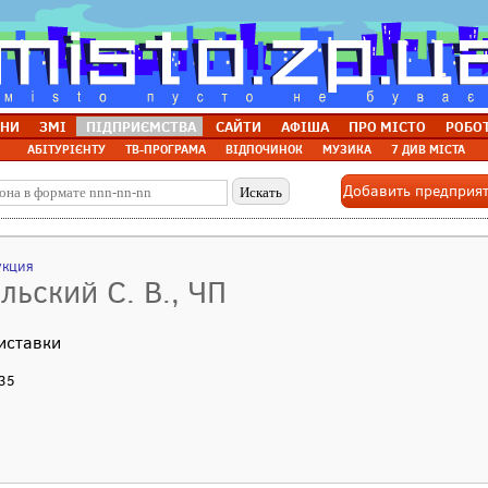
НИ
ЗМІ
ПІДПРИЄМСТВА
САЙТИ
АФІША
ПРО МІСТО
РОБО
АБІТУРІЄНТУ
ТВ-ПРОГРАМА
ВІДПОЧИНОК
МУЗИКА
7 ДИВ МІСТА
Добавить предприя
укция
льский С. В., ЧП
иставки
 35