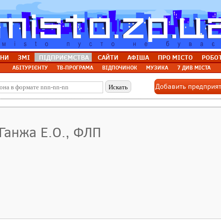
НИ
ЗМІ
ПІДПРИЄМСТВА
САЙТИ
АФІША
ПРО МІСТО
РОБО
АБІТУРІЄНТУ
ТВ-ПРОГРАМА
ВІДПОЧИНОК
МУЗИКА
7 ДИВ МІСТА
Добавить предприя
 Ганжа Е.О., ФЛП