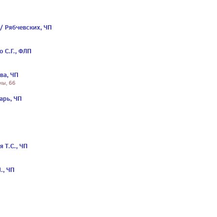
/ Рябчевских, ЧП
 С.Г., ФЛП
ва, ЧП
ны, 66
арь, ЧП
 Т.С., ЧП
., ЧП