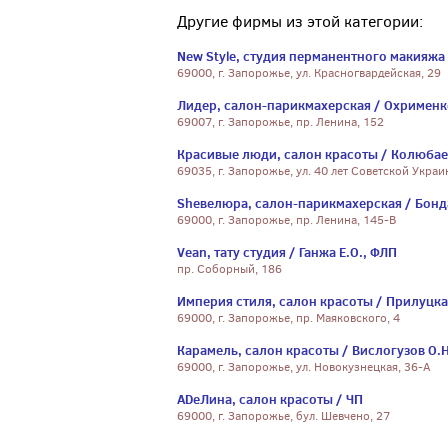
Другие фирмы из этой категории:
New Style, студия перманентного макияжа 
69000, г. Запорожье, ул. Красногвардейская, 29
Лидер, салон-парикмахерская / Охрименко
69007, г. Запорожье, пр. Ленина, 152
Красивые люди, салон красоты / Колюбае
69035, г. Запорожье, ул. 40 лет Советской Украи
Sheвелюра, салон-парикмахерская / Бонд
69000, г. Запорожье, пр. Ленина, 145-В
Vean, тату студия / Ганжа Е.О., ФЛП
пр. Соборный, 186
Империя стиля, салон красоты / Прилуцкая
69000, г. Запорожье, пр. Маяковского, 4
Карамель, салон красоты / Вислогузов О.Н
69000, г. Запорожье, ул. Новокузнецкая, 36-А
ADeЛина, салон красоты / ЧП
69000, г. Запорожье, бул. Шевчено, 27