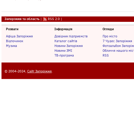
Запоріжжя та область
|
RSS 2.0
|
Розваги
Інформація
Огляди
Афіша Запоріжжя
Довідник підприємств
Про місто
Відпочинок
Каталог сайтів
7 Чудес Запоріжжя
Музика
Новини Запоріжжя
Фотоальбом Запорі
Новини ЗМІ
Обличчя нашого міс
ТВ-програма
RSS
© 2004-2024,
Сайт Запоріжжя
.