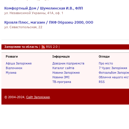
Комфортный Дом / Шумелинская И.В., ФЛП
ул. Независимой Украины, 41А, оф. 1
Кровля Плюс, магазин / ПКФ Образец-2000, ООО
ул. Севастопольская, 22
Запоріжжя та область
|
RSS 2.0
|
Розваги
Інформація
Огляди
Афіша Запоріжжя
Довідник підприємств
Про місто
Відпочинок
Каталог сайтів
7 Чудес Запоріжжя
Музика
Новини Запоріжжя
Фотоальбом Запорі
Новини ЗМІ
Обличчя нашого міс
ТВ-програма
RSS
© 2004-2024,
Сайт Запоріжжя
.