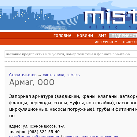
ГОЛОВНА
НОВИНИ
ЗМІ
ПІДПРИЄМС
АБІТУРІЄНТУ
ТВ-ПРОГ
Строительство
→
сантехника, кафель
Армаг, ООО
Запорная арматура (задвижки, краны, клапаны, затворы
фланцы, переходы, сгоны, муфты, контргайки), насосно
циркуляционные, насосы погружные), трубы и фитинги 
по
адрес
: ул. Южное шоссе, 1-А
телефон
: (068) 822-55-40
перейти на сайт компании
|
написать письмо в компанию