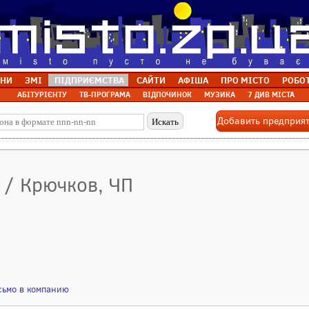
НИ
ЗМІ
ПІДПРИЄМСТВА
САЙТИ
АФІША
ПРО МІСТО
РОБО
АБІТУРІЄНТУ
ТВ-ПРОГРАМА
ВІДПОЧИНОК
МУЗИКА
7 ДИВ МІСТА
Добавить предприя
 / Крючков, ЧП
сьмо в компанию