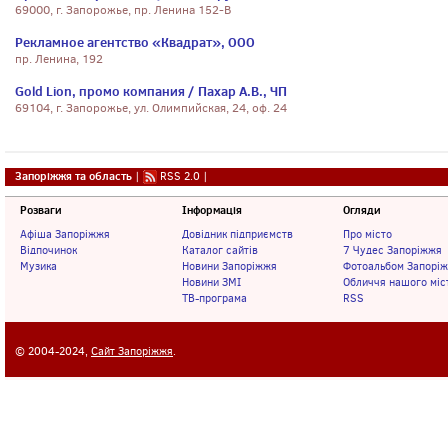
69000, г. Запорожье, пр. Ленина 152-В
Рекламное агентство «Квадрат», ООО
пр. Ленина, 192
Gold Lion, промо компания / Пахар А.В., ЧП
69104, г. Запорожье, ул. Олимпийская, 24, оф. 24
Запоріжжя та область
|
RSS 2.0
|
Розваги
Інформація
Огляди
Афіша Запоріжжя
Довідник підприємств
Про місто
Відпочинок
Каталог сайтів
7 Чудес Запоріжжя
Музика
Новини Запоріжжя
Фотоальбом Запорі
Новини ЗМІ
Обличчя нашого міс
ТВ-програма
RSS
© 2004-2024,
Сайт Запоріжжя
.