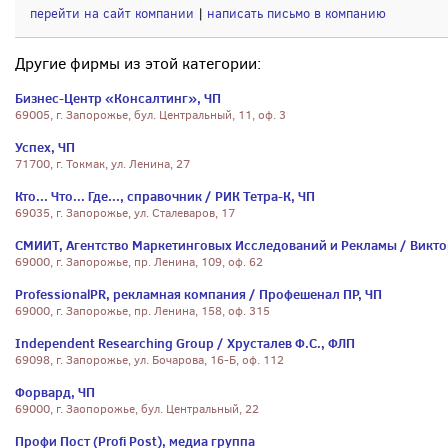
перейти на сайт компании
|
написать письмо в компанию
Другие фирмы из этой категории:
Бизнес-Центр «Консалтинг», ЧП
69005, г. Запорожье, бул. Центральный, 11, оф. 3
Успех, ЧП
71700, г. Токмак, ул. Ленина, 27
Кто... Что... Где..., справочник / РИК Тетра-К, ЧП
69035, г. Запорожье, ул. Сталеваров, 17
СМИИТ, Агентство Маркетинговых Исследований и Рекламы / Виктор
69000, г. Запорожье, пр. Ленина, 109, оф. 62
ProfessionalPR, рекламная компания / Профешенал ПР, ЧП
69000, г. Запорожье, пр. Ленина, 158, оф. 315
Independent Researching Group / Хрусталев Ф.С., ФЛП
69098, г. Запорожье, ул. Бочарова, 16-Б, оф. 112
Форвард, ЧП
69000, г. Заопорожье, бул. Центральный, 22
Профи Пост (Profi Post), медиа группа