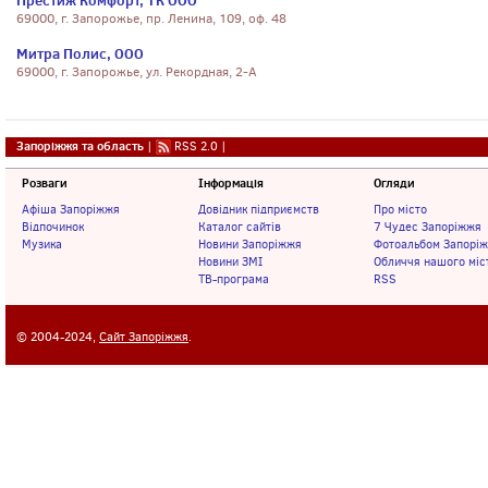
Престиж Комфорт, ТК ООО
69000, г. Запорожье, пр. Ленина, 109, оф. 48
Митра Полис, ООО
69000, г. Запорожье, ул. Рекордная, 2-А
Запоріжжя та область
|
RSS 2.0
|
Розваги
Інформація
Огляди
Афіша Запоріжжя
Довідник підприємств
Про місто
Відпочинок
Каталог сайтів
7 Чудес Запоріжжя
Музика
Новини Запоріжжя
Фотоальбом Запорі
Новини ЗМІ
Обличчя нашого міс
ТВ-програма
RSS
© 2004-2024,
Сайт Запоріжжя
.