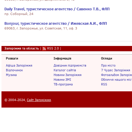
Daily Travel, туристическое агентство / Савенко Т.В., ФЛП
пр. Соборный, 24
Bonjour, туристическое агентство / Ижевская А.И., ФЛП
69063, г. Запорожье, ул. Советская, 11, оф. 3
Запоріжжя та область
|
RSS 2.0
|
Розваги
Інформація
Огляди
Афіша Запоріжжя
Довідник підприємств
Про місто
Відпочинок
Каталог сайтів
7 Чудес Запоріжжя
Музика
Новини Запоріжжя
Фотоальбом Запорі
Новини ЗМІ
Обличчя нашого міс
ТВ-програма
RSS
© 2004-2024,
Сайт Запоріжжя
.