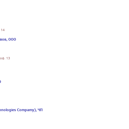
 14
вов, ООО
 оф. 13
О
hnologies Compamy), ЧП