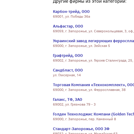
Другие фирмы из этой категории:
Карбон-трейд, ООО
69001, ул. Победы 36а
Альфастар, ООО
69059, г. Запорожье, ул. Северокольцевая, 3, оф,
Украинский завод легирующих ферроспла
69000, г. Запорожье, ул. Зейская 5
Графтрейд, ООО
69002, г. Запорожье, ул. Героев Сталинграда, 25,
Сандбласт, ООО
ул. Глисерная, 14
Торговая Компания «Технокомплект», ОО
69000, г. Запорожье, ул. Ферросплавная, 38
Галакс, ТФ, ЗАО
69002, ул. Грязнова 79 - 3
Голден Технолоджиc Компани (Golden Tec
69000, г. Запорожье, пер. Каменный 8
Стандарт-Запорожье, ООО ЗФ
69032, г. Запорожье, ул. Можайская 63