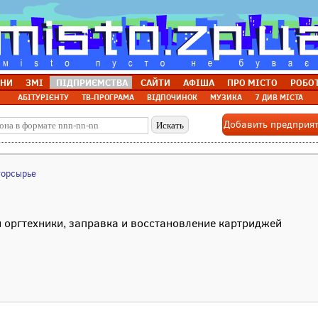
НИ
ЗМІ
ПІДПРИЄМСТВА
САЙТИ
АФІША
ПРО МІСТО
РОБО
АБІТУРІЄНТУ
ТВ-ПРОГРАМА
ВІДПОЧИНОК
МУЗИКА
7 ДИВ МІСТА
Добавить предприя
торсырье
 оргтехники, заправка и восстановление картриджей