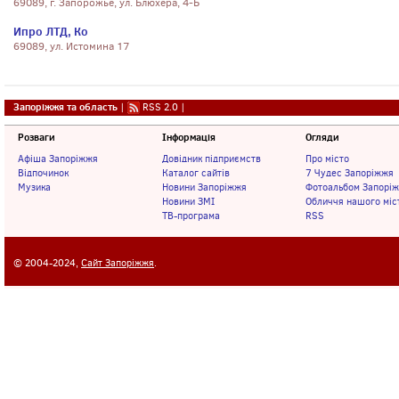
69089, г. Запорожье, ул. Блюхера, 4-Б
Ипро ЛТД, Ко
69089, ул. Истомина 17
Запоріжжя та область
|
RSS 2.0
|
Розваги
Інформація
Огляди
Афіша Запоріжжя
Довідник підприємств
Про місто
Відпочинок
Каталог сайтів
7 Чудес Запоріжжя
Музика
Новини Запоріжжя
Фотоальбом Запорі
Новини ЗМІ
Обличчя нашого міс
ТВ-програма
RSS
© 2004-2024,
Сайт Запоріжжя
.