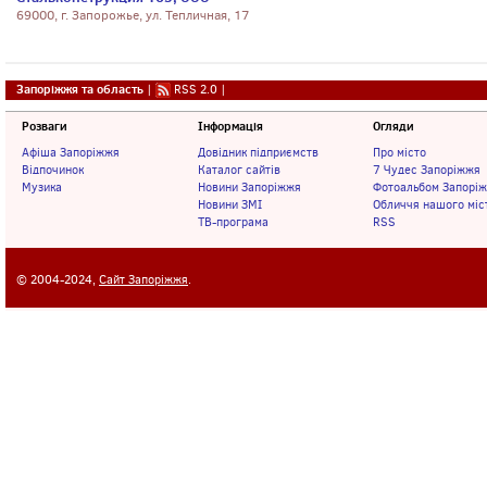
69000, г. Запорожье, ул. Тепличная, 17
Запоріжжя та область
|
RSS 2.0
|
Розваги
Інформація
Огляди
Афіша Запоріжжя
Довідник підприємств
Про місто
Відпочинок
Каталог сайтів
7 Чудес Запоріжжя
Музика
Новини Запоріжжя
Фотоальбом Запорі
Новини ЗМІ
Обличчя нашого міс
ТВ-програма
RSS
© 2004-2024,
Сайт Запоріжжя
.