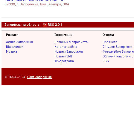
69000, г. Запорожье, бул. Винтера, 30А
Запоріжжя та область
|
RSS 2.0
|
Розваги
Інформація
Огляди
Афіша Запоріжжя
Довідник підприємств
Про місто
Відпочинок
Каталог сайтів
7 Чудес Запоріжжя
Музика
Новини Запоріжжя
Фотоальбом Запорі
Новини ЗМІ
Обличчя нашого міс
ТВ-програма
RSS
© 2004-2024,
Сайт Запоріжжя
.