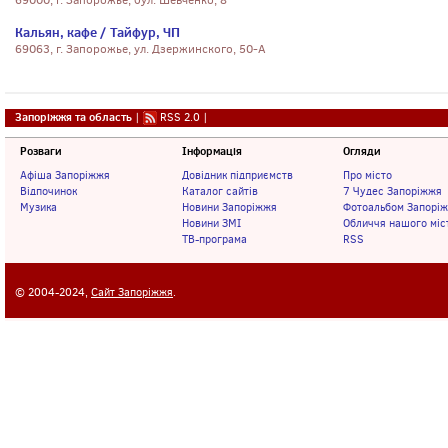
69000, г. Запорожье, бул. Шевченко, 8
Кальян, кафе / Тайфур, ЧП
69063, г. Запорожье, ул. Дзержинского, 50-А
Запоріжжя та область
|
RSS 2.0
|
Розваги
Інформація
Огляди
Афіша Запоріжжя
Довідник підприємств
Про місто
Відпочинок
Каталог сайтів
7 Чудес Запоріжжя
Музика
Новини Запоріжжя
Фотоальбом Запорі
Новини ЗМІ
Обличчя нашого міс
ТВ-програма
RSS
© 2004-2024,
Сайт Запоріжжя
.