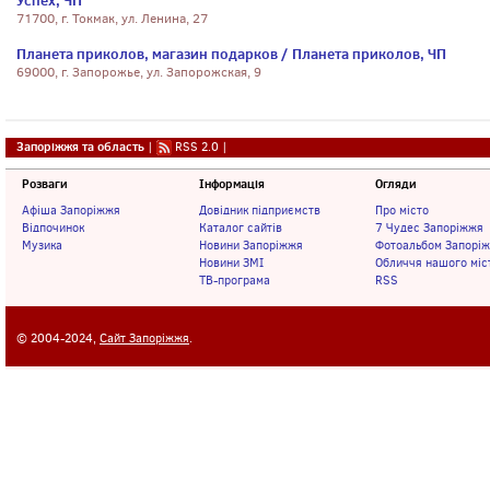
Успех, ЧП
71700, г. Токмак, ул. Ленина, 27
Планета приколов, магазин подарков / Планета приколов, ЧП
69000, г. Запорожье, ул. Запорожская, 9
Запоріжжя та область
|
RSS 2.0
|
Розваги
Інформація
Огляди
Афіша Запоріжжя
Довідник підприємств
Про місто
Відпочинок
Каталог сайтів
7 Чудес Запоріжжя
Музика
Новини Запоріжжя
Фотоальбом Запорі
Новини ЗМІ
Обличчя нашого міс
ТВ-програма
RSS
© 2004-2024,
Сайт Запоріжжя
.