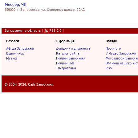
Мессер, ЧП
69000, г. Запорожье, ул. Северное шоссе, 22-Д
Запоріжжя та область
|
RSS 2.0
|
Розваги
Інформація
Огляди
Афіша Запоріжжя
Довідник підприємств
Про місто
Відпочинок
Каталог сайтів
7 Чудес Запоріжжя
Музика
Новини Запоріжжя
Фотоальбом Запорі
Новини ЗМІ
Обличчя нашого міс
ТВ-програма
RSS
© 2004-2024,
Сайт Запоріжжя
.