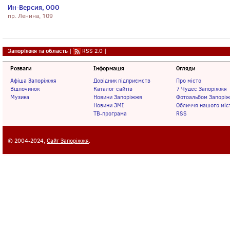
Ин-Версия, ООО
пр. Ленина, 109
Запоріжжя та область
|
RSS 2.0
|
Розваги
Інформація
Огляди
Афіша Запоріжжя
Довідник підприємств
Про місто
Відпочинок
Каталог сайтів
7 Чудес Запоріжжя
Музика
Новини Запоріжжя
Фотоальбом Запорі
Новини ЗМІ
Обличчя нашого міс
ТВ-програма
RSS
© 2004-2024,
Сайт Запоріжжя
.