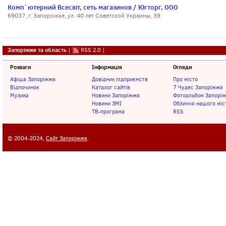
Комп`ютерний Всесвiт, сеть магазинов / Югторг, ООО
69037, г. Запорожье, ул. 40 лет Советской Украины, 39
Запоріжжя та область
|
RSS 2.0
|
Розваги
Інформація
Огляди
Афіша Запоріжжя
Довідник підприємств
Про місто
Відпочинок
Каталог сайтів
7 Чудес Запоріжжя
Музика
Новини Запоріжжя
Фотоальбом Запорі
Новини ЗМІ
Обличчя нашого міс
ТВ-програма
RSS
© 2004-2024,
Сайт Запоріжжя
.