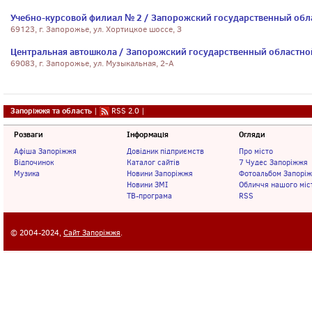
Учебно-курсовой филиал № 2 / Запорожский государственный обл
69123, г. Запорожье, ул. Хортицкое шоссе, З
Центральная автошкола / Запорожский государственный областно
69083, г. Запорожье, ул. Музыкальная, 2-А
Запоріжжя та область
|
RSS 2.0
|
Розваги
Інформація
Огляди
Афіша Запоріжжя
Довідник підприємств
Про місто
Відпочинок
Каталог сайтів
7 Чудес Запоріжжя
Музика
Новини Запоріжжя
Фотоальбом Запорі
Новини ЗМІ
Обличчя нашого міс
ТВ-програма
RSS
© 2004-2024,
Сайт Запоріжжя
.