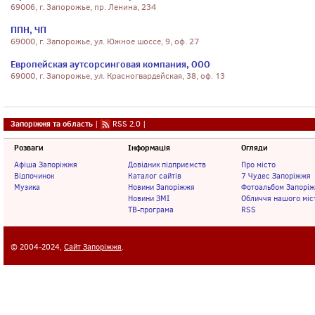
69006, г. Запорожье, пр. Ленина, 234
ППН, ЧП
69000, г. Запорожье, ул. Южное шоссе, 9, оф. 27
Европейская аутсорсинговая компания, ООО
69000, г. Запорожье, ул. Красногвардейская, 38, оф. 13
Запоріжжя та область
|
RSS 2.0
|
Розваги
Інформація
Огляди
Афіша Запоріжжя
Довідник підприємств
Про місто
Відпочинок
Каталог сайтів
7 Чудес Запоріжжя
Музика
Новини Запоріжжя
Фотоальбом Запорі
Новини ЗМІ
Обличчя нашого міс
ТВ-програма
RSS
© 2004-2024,
Сайт Запоріжжя
.