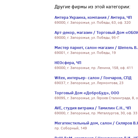
Другие фирмы из этой категории:
Амтера Украина, компания / Амтера, ЧП
69000, г. Запорожье, ул. Победы, 63, оф. 320
Арт-декор, магазин / Торговый Дом «ОБОИ
69000, г. Запорожье, ул. Победы, 95-Г
Мистер паркет, салон-магазин / Шепель В.
69001, г. Запорожье, ул. Победы, 19
НЕОсфера, ЧП
69000, г. Запорожье, пр. Ленина, 158, оф. 411
Witex, интерьер- салон / Гончаров, СПД
69037, г. Запорожье, ул. Лермонтова, 23
Торговый Дом «ДоброБуд», ООО
69095, г. Запорожье, ул. Героев Сталинграда, 8, 
AVE, студия витража / Тамилин С.Н., ЧП
69000, г. Запорожье, пр. Металлургов, 30, оф. 33
Мегатекстильный дом, салон / Скляров В.
пр. Соборный, 149