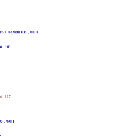
» / Пелеш Р.В., ФОП
А., ЧП
оф. 117
Ю., ФЛП