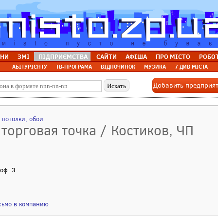
НИ
ЗМІ
ПІДПРИЄМСТВА
САЙТИ
АФІША
ПРО МІСТО
РОБО
АБІТУРІЄНТУ
ТВ-ПРОГРАМА
ВІДПОЧИНОК
МУЗИКА
7 ДИВ МІСТА
Добавить предприя
 потолки, обои
торговая точка / Костиков, ЧП
 оф. 3
сьмо в компанию