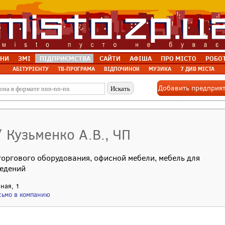
НИ
ЗМІ
ПІДПРИЄМСТВА
САЙТИ
АФІША
ПРО МІСТО
РОБО
АБІТУРІЄНТУ
ТВ-ПРОГРАМА
ВІДПОЧИНОК
МУЗИКА
7 ДИВ МІСТА
Добавить предприя
/ Кузьменко А.В., ЧП
торгового оборудования, офисной мебели, мебель для
ведений
чная, 1
сьмо в компанию