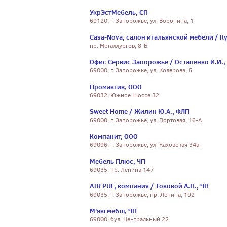
УкрЭстМебель, СП
69120, г. Запорожье, ул. Воронина, 1
Casa-Nova, салон итальянской мебели / К
пр. Металлургов, 8-Б
Офис Сервис Запорожье / Остапенко И.И.,
69000, г. Запорожье, ул. Колерова, 5
Промактив, ООО
69032, Южное Шоссе 32
Sweet Home / Жилин Ю.А., ФЛП
69000, г. Запорожье, ул. Портовая, 16-А
Компанит, ООО
69096, г. Запорожье, ул. Каховская 34а
Мебель Плюс, ЧП
69035, пр. Ленина 147
AIR PUF, компания / Токовой А.П., ЧП
69035, г. Запорожье, пр. Ленина, 192
М'якi меблi, ЧП
69000, бул. Центральный 22