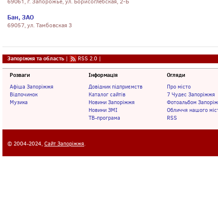
69061, г. Запорожье, ул. Борисоглебская, 2-Б
Бан, ЗАО
69057, ул. Тамбовская 3
Запоріжжя та область
|
RSS 2.0
|
Розваги
Інформація
Огляди
Афіша Запоріжжя
Довідник підприємств
Про місто
Відпочинок
Каталог сайтів
7 Чудес Запоріжжя
Музика
Новини Запоріжжя
Фотоальбом Запорі
Новини ЗМІ
Обличчя нашого міс
ТВ-програма
RSS
© 2004-2024,
Сайт Запоріжжя
.