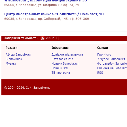
Wiedergeburt, ассоциация немцев Украины ЗО
69005, г. Запорожье, ул. Гагарина 10, оф. 73, 74
Центр иностранных языков «Полиглот» / Полиглот, ЧП
69035, г. Запорожье, пр. Соборный, 145, оф. 306, 309
Запоріжжя та область
|
RSS 2.0
|
Розваги
Інформація
Огляди
Афіша Запоріжжя
Довідник підприємств
Про місто
Відпочинок
Каталог сайтів
7 Чудес Запоріжжя
Музика
Новини Запоріжжя
Фотоальбом Запорі
Новини ЗМІ
Обличчя нашого міс
ТВ-програма
RSS
© 2004-2024,
Сайт Запоріжжя
.