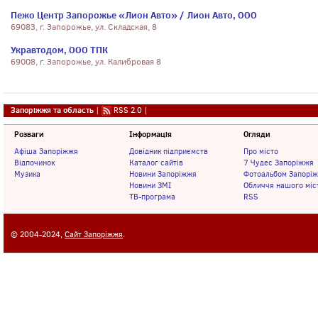
Пежо Центр Запорожье «Лион Авто» / Лион Авто, ООО
69083, г. Запорожье, ул. Складская, 8
Укравтодом, ООО ТПК
69008, г. Запорожье, ул. Калибровая 8
Запоріжжя та область
|
RSS 2.0
|
Розваги
Інформація
Огляди
Афіша Запоріжжя
Довідник підприємств
Про місто
Відпочинок
Каталог сайтів
7 Чудес Запоріжжя
Музика
Новини Запоріжжя
Фотоальбом Запорі
Новини ЗМІ
Обличчя нашого міс
ТВ-програма
RSS
© 2004-2024,
Сайт Запоріжжя
.