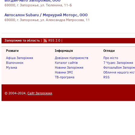
Богдан-Авто Запорожье, ООО
69000, г. Запорожье, ул. Тюленина, 11-Б
Автосалон Subaru / Меркурий Моторс, ООО
69000, г. Запорожье, ул. Александра Матросова, 11
Запоріжжя та область
|
RSS 2.0
|
Розваги
Інформація
Огляди
Афіша Запоріжжя
Довідник підприємств
Про місто
Відпочинок
Каталог сайтів
7 Чудес Запоріжжя
Музика
Новини Запоріжжя
Фотоальбом Запорі
Новини ЗМІ
Обличчя нашого міс
ТВ-програма
RSS
© 2004-2024,
Сайт Запоріжжя
.