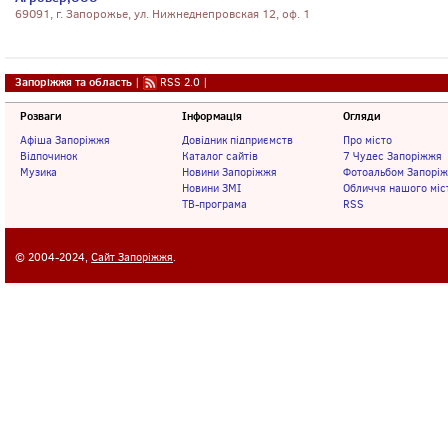
69091, г. Запорожье, ул. Нижнеднепровская 12, оф. 1
Запоріжжя та область
|
RSS 2.0
|
Розваги
Інформація
Огляди
Афіша Запоріжжя
Довідник підприємств
Про місто
Відпочинок
Каталог сайтів
7 Чудес Запоріжжя
Музика
Новини Запоріжжя
Фотоальбом Запорі
Новини ЗМІ
Обличчя нашого міс
ТВ-програма
RSS
© 2004-2024,
Сайт Запоріжжя
.