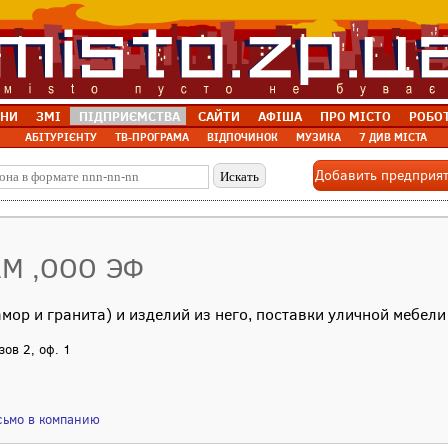
НИ
ЗМІ
ПІДПРИЄМСТВА
САЙТИ
АФІША
ПРО МІСТО
РОБО
АБІТУРІЄНТУ
ТВ-ПРОГРАМА
ВІДПОЧИНОК
МУЗИКА
7 ДИВ МІСТА
Добавить предприя
М ,ООО ЭФ
ор и гранита) и изделий из него, поставки уличной мебели
зов 2, оф. 1
сьмо в компанию