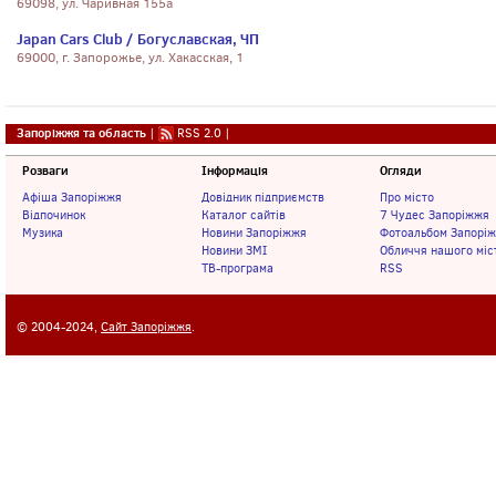
69098, ул. Чаривная 155а
Japan Cars Club / Богуславская, ЧП
69000, г. Запорожье, ул. Хакасская, 1
Запоріжжя та область
|
RSS 2.0
|
Розваги
Інформація
Огляди
Афіша Запоріжжя
Довідник підприємств
Про місто
Відпочинок
Каталог сайтів
7 Чудес Запоріжжя
Музика
Новини Запоріжжя
Фотоальбом Запорі
Новини ЗМІ
Обличчя нашого міс
ТВ-програма
RSS
© 2004-2024,
Сайт Запоріжжя
.