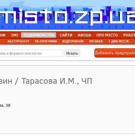
НИ
ЗМІ
ПІДПРИЄМСТВА
САЙТИ
АФІША
ПРО МІСТО
РОБО
АБІТУРІЄНТУ
ТВ-ПРОГРАМА
ВІДПОЧИНОК
МУЗИКА
7 ДИВ МІСТА
Добавить предприя
зин / Тарасова И.М., ЧП
ва, 38