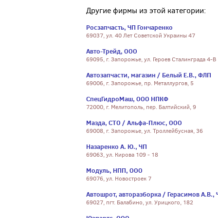
Другие фирмы из этой категории:
Росзапчасть, ЧП Гончаренко
69037, ул. 40 Лет Советской Украины 47
Авто-Трейд, ООО
69095, г. Запорожье, ул. Героев Сталинграда 4-В
Автозапчасти, магазин / Белый Е.В., ФЛП
69006, г. Запорожье, пр. Металлургов, 5
СпецГидроМаш, ООО НПКФ
72000, г. Мелитополь, пер. Балтийский, 9
Мазда, СТО / Альфа-Плюс, ООО
69008, г. Запорожье, ул. Троллейбусная, 36
Назаренко А. Ю., ЧП
69063, ул. Кирова 109 - 18
Модуль, НПП, ООО
69076, ул. Новостроек 7
Автошрот, авторазборка / Герасимов А.В., 
69027, пгт. Балабино, ул. Урицкого, 182